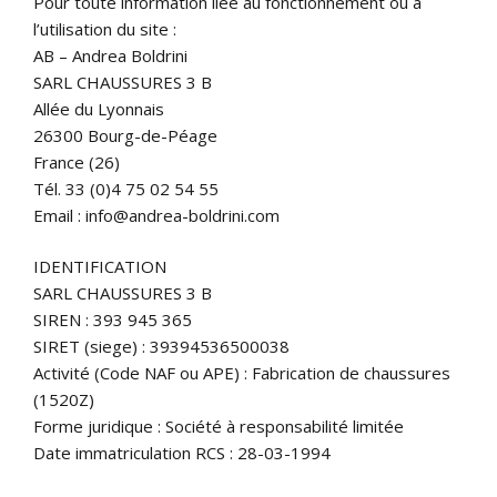
Pour toute information liée au fonctionnement ou à
l’utilisation du site :
AB – Andrea Boldrini
SARL CHAUSSURES 3 B
Allée du Lyonnais
26300 Bourg-de-Péage
France (26)
Tél. 33 (0)4 75 02 54 55
Email : info@andrea-boldrini.com
IDENTIFICATION
SARL CHAUSSURES 3 B
SIREN : 393 945 365
SIRET (siege) : 39394536500038
Activité (Code NAF ou APE) : Fabrication de chaussures
(1520Z)
Forme juridique : Société à responsabilité limitée
Date immatriculation RCS : 28-03-1994